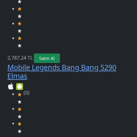
2,787.24 TL
Satın Al
Mobile Legends Bang Bang 5290
Elmas
(0)