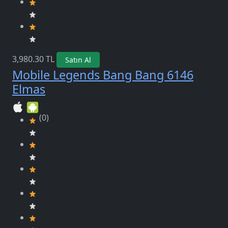
3,980.30 TL
Satın Al
Mobile Legends Bang Bang 6146
Elmas
(0)