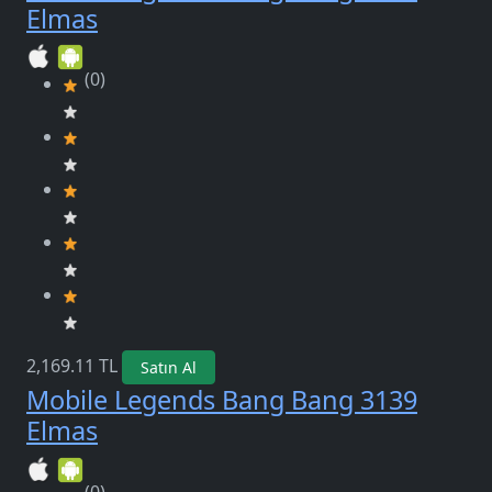
Elmas
(0)
2,169.11 TL
Satın Al
Mobile Legends Bang Bang 3139
Elmas
(0)