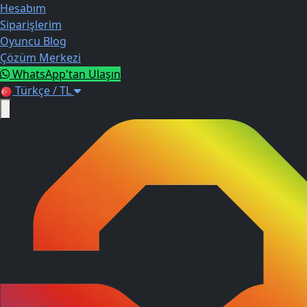
Hesabım
Siparişlerim
Oyuncu Blog
Çözüm Merkezi
WhatsApp'tan Ulaşın
Türkçe / TL