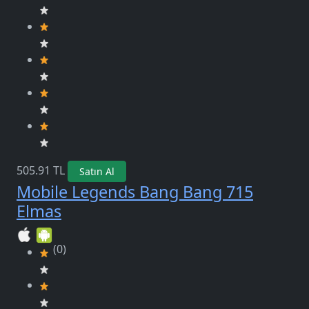
505.91 TL
Satın Al
Mobile Legends Bang Bang 715
Elmas
(0)