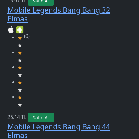
13.07 TL
Satın Al
Mobile Legends Bang Bang 32
Elmas
(0)
26.14 TL
Satın Al
Mobile Legends Bang Bang 44
Elmas