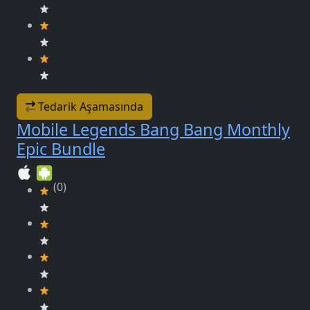
Tedarik Aşamasında
Mobile Legends Bang Bang Monthly
Epic Bundle
(0)