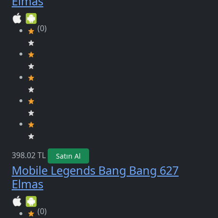
Elmas
(0)
398.02 TL
Satın Al
Mobile Legends Bang Bang 627
Elmas
(0)