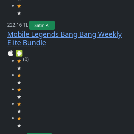
222.16 TL
Satın Al
Mobile Legends Bang Bang Weekly
Elite Bundle
(0)