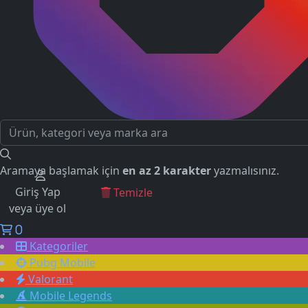
Aramaya başlamak için
en az 2 karakter
yazmalısınız.
Giriş Yap
GEÇMİŞ ARAMALAR
Temizle
veya üye ol
0
Kategoriler
Pubg Mobile
Valorant
Mobile Legends