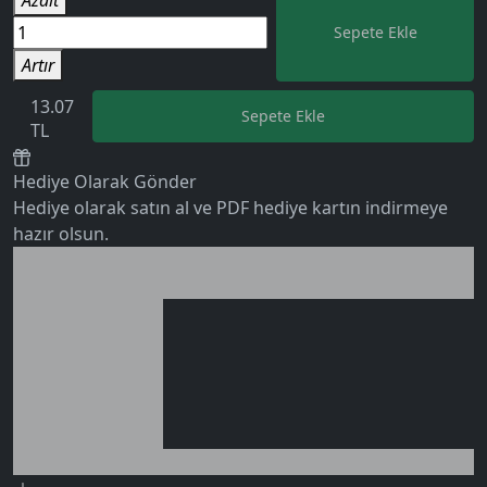
Sepete Ekle
Artır
13.07
Sepete Ekle
TL
0 değerlendirme
Hediye Olarak Gönder
Hediye olarak satın al ve PDF hediye kartın indirmeye
hazır olsun.
Birlikte al kazan
Ek tasarruf!
Seçili siparişlerde - İndirimli!