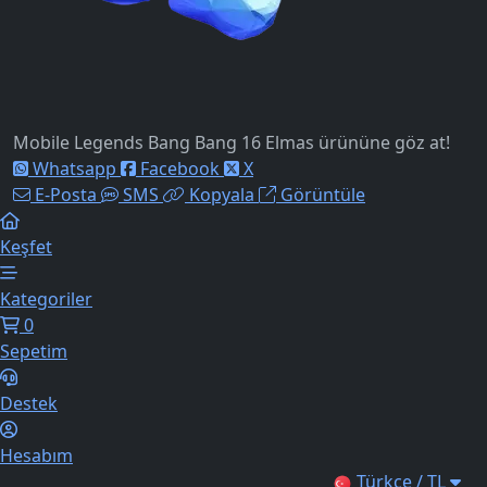
Mobile Legends Bang Bang 16 Elmas ürününe göz at!
Whatsapp
Facebook
X
E-Posta
SMS
Kopyala
Görüntüle
Keşfet
Kategoriler
0
Sepetim
Destek
Hesabım
Türkçe / TL