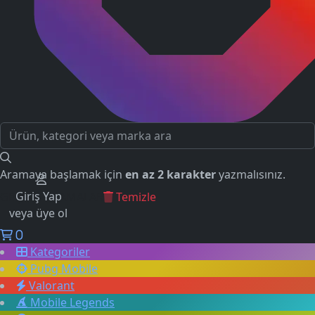
Aramaya başlamak için
en az 2 karakter
yazmalısınız.
Giriş Yap
GEÇMİŞ ARAMALAR
Temizle
veya üye ol
0
Kategoriler
Pubg Mobile
Valorant
Mobile Legends