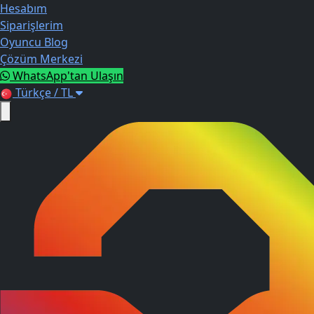
Hesabım
Siparişlerim
Oyuncu Blog
Çözüm Merkezi
WhatsApp'tan Ulaşın
Türkçe / TL