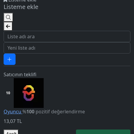
Listeme ekle
Satıcının teklifi
10
5.0
Oyuncu
%
100
pozitif değerlendirme
13,07
TL
Azalt