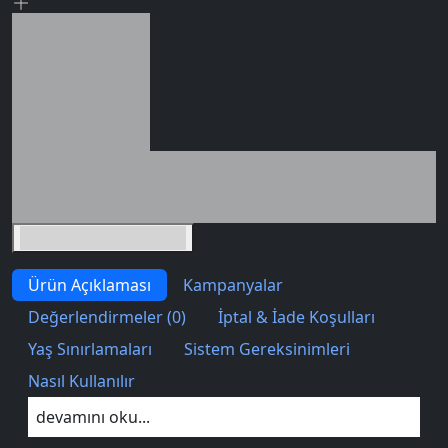
Seçili siparişlerde - İndirimli!
İndirim tutarı
İndirimli toplam
Birlikte sepete ekle (2)
Ürün Açıklaması
Kampanyalar
Değerlendirmeler (0)
İptal & İade Koşulları
Yaş Sınırlamaları
Sistem Gereksinimleri
Nasıl Kullanılır
devamını oku...