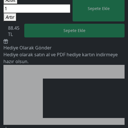
Sepete Ekle
Artır
88.45
Sepete Ekle
TL
0 değerlendirme
Hediye Olarak Gönder
Hediye olarak satın al ve PDF hediye kartın indirmeye
hazır olsun.
Birlikte al kazan
Ek tasarruf!
Seçili siparişlerde - İndirimli!