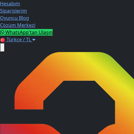
Hesabım
Siparişlerim
Oyuncu Blog
Çözüm Merkezi
WhatsApp'tan Ulaşın
Türkçe / TL