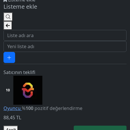
Listeme ekle
Satıcının teklifi
10
5.0
Oyuncu
%
100
pozitif değerlendirme
88,45
TL
Azalt