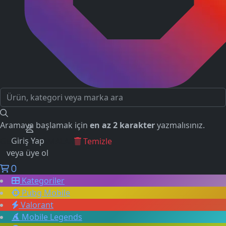
Aramaya başlamak için
en az 2 karakter
yazmalısınız.
Giriş Yap
GEÇMİŞ ARAMALAR
Temizle
veya üye ol
0
Kategoriler
Pubg Mobile
Valorant
Mobile Legends