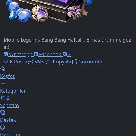
Mobile Legends Bang Bang Haftalık Elmas ürününe göz
at!
Whatsapp
Facebook
X
E-Posta
SMS
Kopyala
Görüntüle
Keşfet
Kategoriler
0
Sepetim
Destek
Hesabım