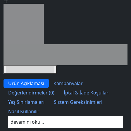
Seçili siparişlerde - İndirimli!
İndirim tutarı
İndirimli toplam
Birlikte sepete ekle (2)
Ürün Açıklaması
Kampanyalar
Değerlendirmeler (0)
İptal & İade Koşulları
Yaş Sınırlamaları
Sistem Gereksinimleri
Nasıl Kullanılır
devamını oku...