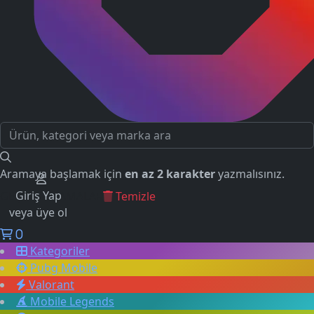
Aramaya başlamak için
en az 2 karakter
yazmalısınız.
Giriş Yap
GEÇMİŞ ARAMALAR
Temizle
veya üye ol
0
Kategoriler
Pubg Mobile
Valorant
Mobile Legends