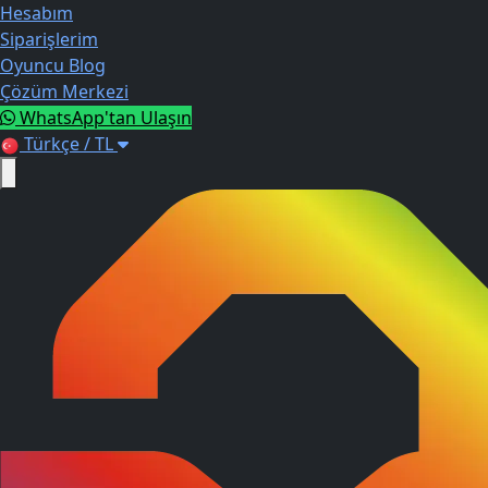
Hesabım
Siparişlerim
Oyuncu Blog
Çözüm Merkezi
WhatsApp'tan Ulaşın
Türkçe / TL