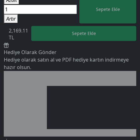
Sepete Ekle
Artır
2,169.11
Sepete Ekle
TL
0 değerlendirme
Hediye Olarak Gönder
Hediye olarak satın al ve PDF hediye kartın indirmeye
hazır olsun.
Birlikte al kazan
Ek tasarruf!
Seçili siparişlerde - İndirimli!