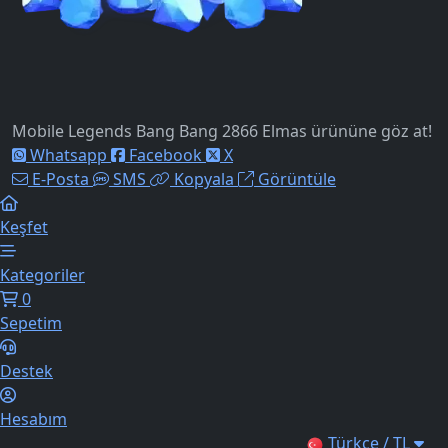
Mobile Legends Bang Bang 2866 Elmas ürününe göz at!
Whatsapp
Facebook
X
E-Posta
SMS
Kopyala
Görüntüle
Keşfet
Kategoriler
0
Sepetim
Destek
Hesabım
Türkçe / TL