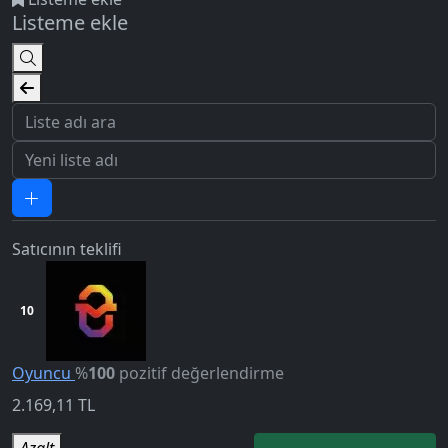
Listeme ekle
Satıcının teklifi
10
5.0
Oyuncu
%
100
pozitif değerlendirme
2.169,11
TL
Azalt