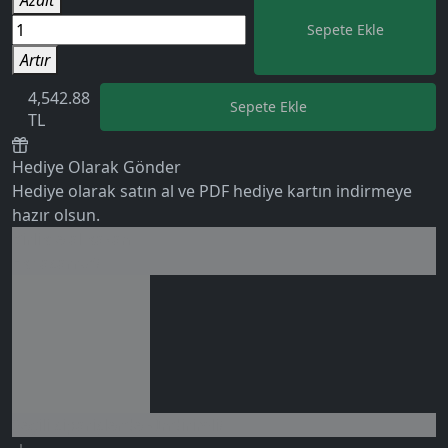
Sepete Ekle
Artır
4,542.88
Sepete Ekle
TL
0 değerlendirme
Hediye Olarak Gönder
Hediye olarak satın al ve PDF hediye kartın indirmeye
hazır olsun.
Birlikte al kazan
Ek tasarruf!
Seçili siparişlerde - İndirimli!