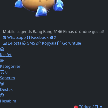
Mobile Legends Bang Bang 6146 Elmas ürününe göz at!
Whatsapp
Facebook
X
E-Posta
SMS
Kopyala
Görüntüle
Keşfet
Kategoriler
0
Sepetim
Destek
Hesabım
Türkçe / TL