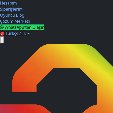
Hesabım
Siparişlerim
Oyuncu Blog
Çözüm Merkezi
WhatsApp'tan Ulaşın
Türkçe / TL