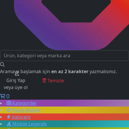
Aramaya başlamak için
en az 2 karakter
yazmalısınız.
Giriş Yap
GEÇMİŞ ARAMALAR
Temizle
veya üye ol
0
Kategoriler
Pubg Mobile
Valorant
Mobile Legends