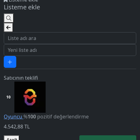
Listeme ekle
Satıcının teklifi
10
5.0
Oyuncu
%
100
pozitif değerlendirme
4.542,88
TL
Azalt