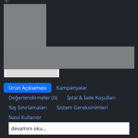
Seçili siparişlerde - İndirimli!
İndirim tutarı
İndirimli toplam
Birlikte sepete ekle (2)
Ürün Açıklaması
Kampanyalar
Değerlendirmeler (0)
İptal & İade Koşulları
Yaş Sınırlamaları
Sistem Gereksinimleri
Nasıl Kullanılır
devamını oku...