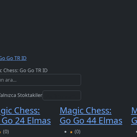
Go Go TR ID
c Chess: Go Go TR ID
Yalnızca Stoktakiler
gic Chess:
Magic Chess:
M
 Go 24 Elmas
Go Go 44 Elmas
G
(0)
(0)