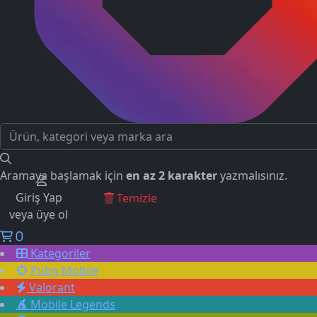
Aramaya başlamak için
en az 2 karakter
yazmalısınız.
Giriş Yap
GEÇMİŞ ARAMALAR
Temizle
veya üye ol
0
Kategoriler
Pubg Mobile
Valorant
Mobile Legends