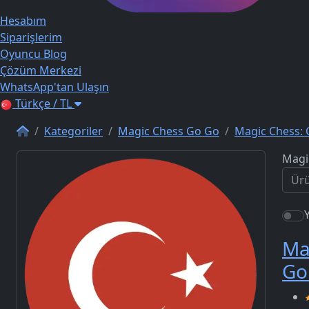
Hesabım
Siparişlerim
Oyuncu Blog
Çözüm Merkezi
WhatsApp'tan Ulaşın
Türkçe / TL
Kategoriler
Magic Chess Go Go
Magic Chess: 
Magi
Ma
Go