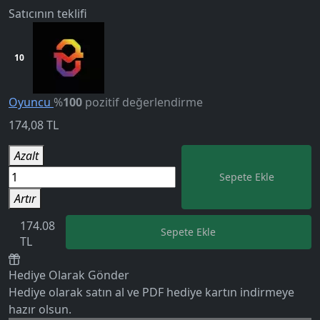
Satıcının teklifi
10
Oyuncu
%
100
pozitif değerlendirme
174,08
TL
Azalt
Sepete Ekle
Artır
5.0
174.08
Sepete Ekle
TL
Hediye Olarak Gönder
Hediye olarak satın al ve PDF hediye kartın indirmeye
hazır olsun.