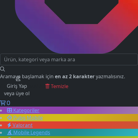
Aramaya başlamak için
en az 2 karakter
yazmalısınız.
Giriş Yap
GEÇMİŞ ARAMALAR
Temizle
veya üye ol
0
Kategoriler
Pubg Mobile
Valorant
Mobile Legends