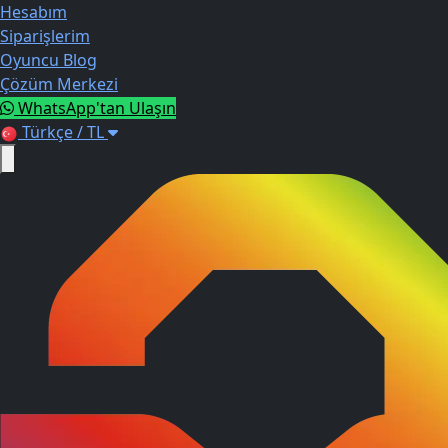
Hesabım
Siparişlerim
Oyuncu Blog
Çözüm Merkezi
WhatsApp'tan Ulaşın
Türkçe / TL