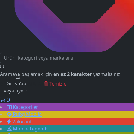
Aramaya başlamak için
en az 2 karakter
yazmalısınız.
Giriş Yap
GEÇMİŞ ARAMALAR
Temizle
veya üye ol
0
Kategoriler
Pubg Mobile
Valorant
Mobile Legends