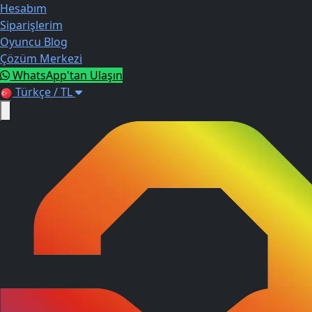
Hesabım
Siparişlerim
Oyuncu Blog
Çözüm Merkezi
WhatsApp'tan Ulaşın
Türkçe / TL