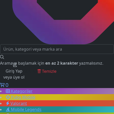
Aramaya başlamak için
en az 2 karakter
yazmalısınız.
Giriş Yap
GEÇMİŞ ARAMALAR
Temizle
veya üye ol
0
Kategoriler
Pubg Mobile
Valorant
Mobile Legends