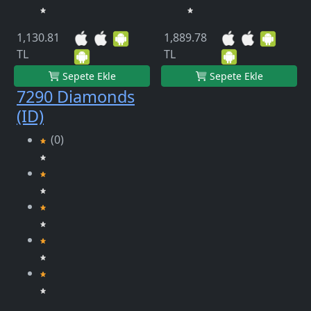
1,130.81
1,889.78
TL
TL
Sepete Ekle
Sepete Ekle
7290 Diamonds
(ID)
(0)