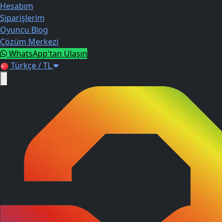
Hesabım
Siparişlerim
Oyuncu Blog
Çözüm Merkezi
WhatsApp'tan Ulaşın
Türkçe / TL