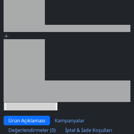
Seçili siparişlerde - İndirimli!
Seçili siparişlerde - İndirimli!
İndirim tutarı
İndirimli toplam
Birlikte sepete ekle (2)
Ürün Açıklaması
Kampanyalar
Değerlendirmeler (0)
İptal & İade Koşulları