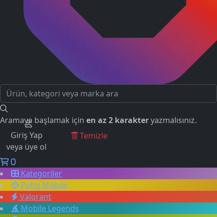
Aramaya başlamak için
en az 2 karakter
yazmalısınız.
Giriş Yap
GEÇMİŞ ARAMALAR
Temizle
veya üye ol
0
Kategoriler
Pubg Mobile
Valorant
Mobile Legends