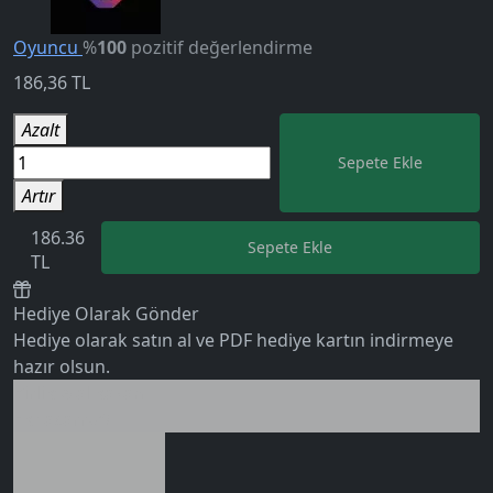
Oyuncu
%
100
pozitif değerlendirme
5.0
186,36
TL
Azalt
Sepete Ekle
Artır
186.36
Sepete Ekle
TL
Hediye Olarak Gönder
Hediye olarak satın al ve PDF hediye kartın indirmeye
0 değerlendirme
hazır olsun.
Birlikte al kazan
Ek tasarruf!