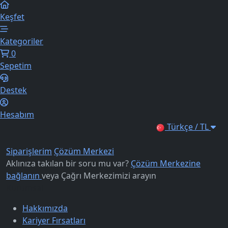
Keşfet
Kategoriler
0
Sepetim
Destek
Hesabım
Türkçe / TL
Siparişlerim
Çözüm Merkezi
Aklınıza takılan bir soru mu var?
Çözüm Merkezine
bağlanın
veya
Çağrı Merkezimizi arayın
Kurumsal
Hakkımızda
Kariyer Fırsatları