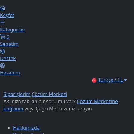
Keşfet
Kategoriler
0
Sepetim
Destek
Hesabım
Türkçe / TL
Siparişlerim
Çözüm Merkezi
Aklınıza takılan bir soru mu var?
Çözüm Merkezine
bağlanın
veya
Çağrı Merkezimizi arayın
Kurumsal
Hakkımızda