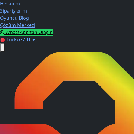
Hesabım
Siparişlerim
Oyuncu Blog
Çözüm Merkezi
WhatsApp'tan Ulaşın
Türkçe / TL