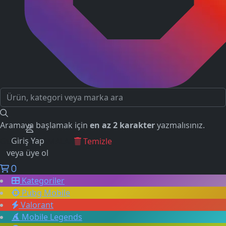
Aramaya başlamak için
en az 2 karakter
yazmalısınız.
Giriş Yap
GEÇMİŞ ARAMALAR
Temizle
veya üye ol
0
Kategoriler
Pubg Mobile
Valorant
Mobile Legends