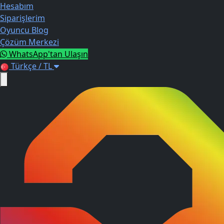
Hesabım
Siparişlerim
Oyuncu Blog
Çözüm Merkezi
WhatsApp'tan Ulaşın
Türkçe / TL