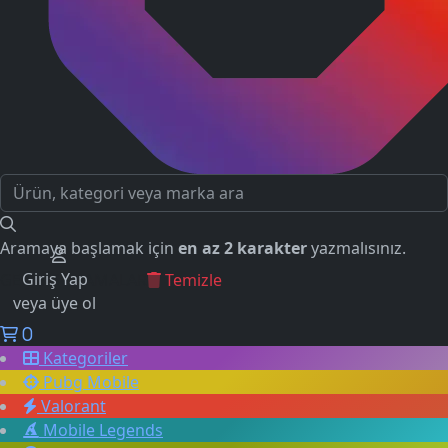
Aramaya başlamak için
en az 2 karakter
yazmalısınız.
Giriş Yap
GEÇMİŞ ARAMALAR
Temizle
veya üye ol
0
Kategoriler
Pubg Mobile
Valorant
Mobile Legends