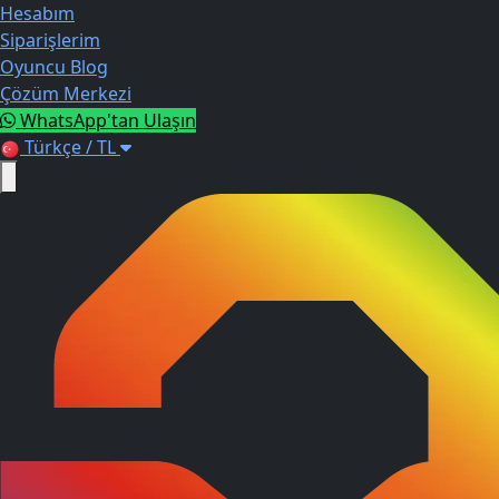
Hesabım
Siparişlerim
Oyuncu Blog
Çözüm Merkezi
WhatsApp'tan Ulaşın
Türkçe / TL