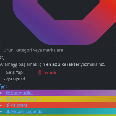
Aramaya başlamak için
en az 2 karakter
yazmalısınız.
Giriş Yap
GEÇMİŞ ARAMALAR
Temizle
veya üye ol
0
Kategoriler
Pubg Mobile
Valorant
Mobile Legends