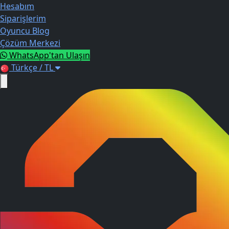
Hesabım
Siparişlerim
Oyuncu Blog
Çözüm Merkezi
WhatsApp'tan Ulaşın
Türkçe / TL