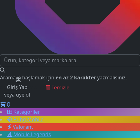
Aramaya başlamak için
en az 2 karakter
yazmalısınız.
Giriş Yap
GEÇMİŞ ARAMALAR
Temizle
veya üye ol
0
Kategoriler
Pubg Mobile
Valorant
Mobile Legends