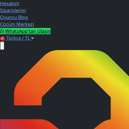
Hesabım
Siparişlerim
Oyuncu Blog
Çözüm Merkezi
WhatsApp'tan Ulaşın
Türkçe / TL