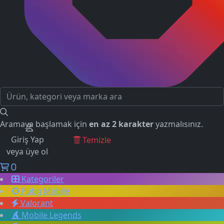
Aramaya başlamak için
en az 2 karakter
yazmalısınız.
Giriş Yap
GEÇMİŞ ARAMALAR
Temizle
veya üye ol
0
Kategoriler
Pubg Mobile
Valorant
Mobile Legends