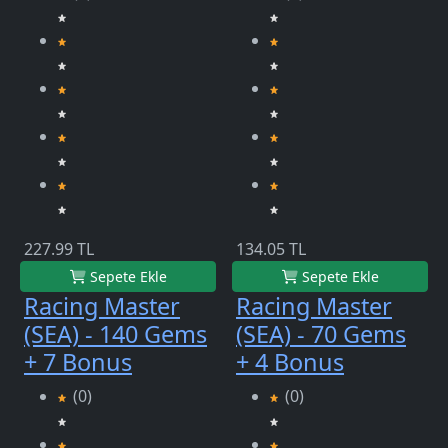
227.99 TL
134.05 TL
Sepete Ekle
Sepete Ekle
Racing Master
Racing Master
(SEA) - 140 Gems
(SEA) - 70 Gems
+ 7 Bonus
+ 4 Bonus
(0)
(0)