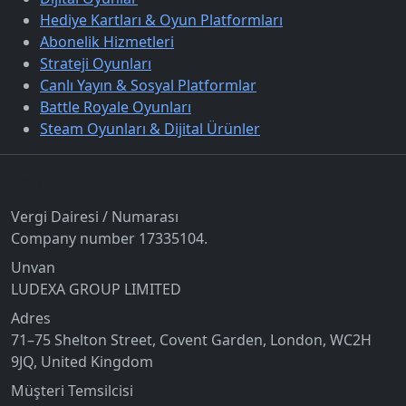
Hediye Kartları & Oyun Platformları
Abonelik Hizmetleri
Strateji Oyunları
Canlı Yayın & Sosyal Platformlar
Battle Royale Oyunları
Steam Oyunları & Dijital Ürünler
İletişim
Vergi Dairesi / Numarası
Company number 17335104.
Unvan
LUDEXA GROUP LIMITED
Adres
71–75 Shelton Street, Covent Garden, London, WC2H
9JQ, United Kingdom
Müşteri Temsilcisi