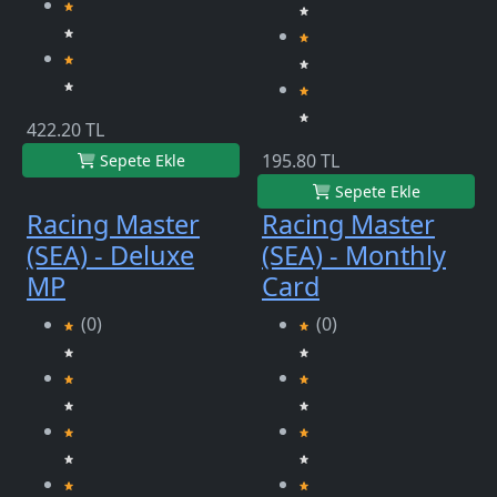
422.20 TL
195.80 TL
Sepete Ekle
Sepete Ekle
Racing Master
Racing Master
(SEA) - Deluxe
(SEA) - Monthly
MP
Card
(0)
(0)