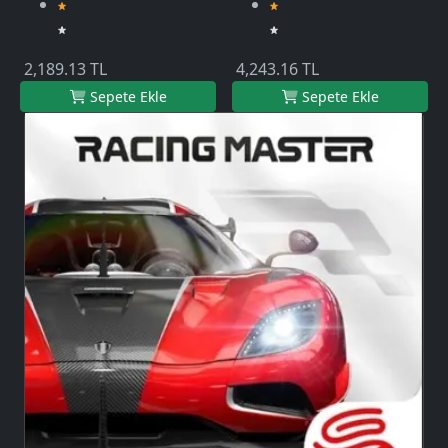
2,189.13 TL
4,243.16 TL
Sepete Ekle
Sepete Ekle