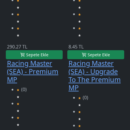
290.27 TL
8.45 TL
Sepete Ekle
Sepete Ekle
Racing Master
Racing Master
(SEA) - Premium
(SEA) - Upgrade
MP
To The Premium
MP
(0)
(0)