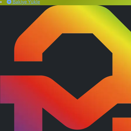
Bakiye Yükle