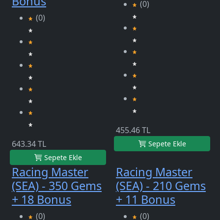
Bonus
(0)
(0)
455.46 TL
643.34 TL
Sepete Ekle
Sepete Ekle
Racing Master
Racing Master
(SEA) - 350 Gems
(SEA) - 210 Gems
+ 18 Bonus
+ 11 Bonus
(0)
(0)