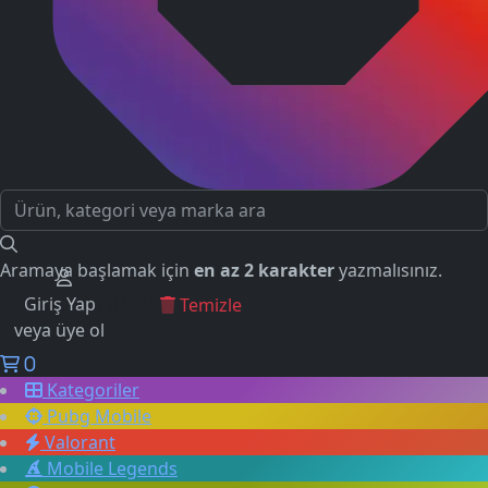
Aramaya başlamak için
en az 2 karakter
yazmalısınız.
Giriş Yap
GEÇMİŞ ARAMALAR
Temizle
veya üye ol
0
Kategoriler
Pubg Mobile
Valorant
Mobile Legends