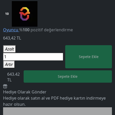
10
Oyuncu
%
100
pozitif değerlendirme
643,42
TL
Azalt
Sepete Ekle
Artır
643.42
Sepete Ekle
TL
Hediye Olarak Gönder
5.0
Hediye olarak satın al ve PDF hediye kartın indirmeye
hazır olsun.
Birlikte al kazan