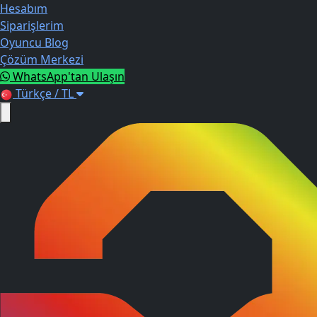
Hesabım
Siparişlerim
Oyuncu Blog
Çözüm Merkezi
WhatsApp'tan Ulaşın
Türkçe / TL