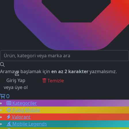
Aramaya başlamak için
en az 2 karakter
yazmalısınız.
Giriş Yap
GEÇMİŞ ARAMALAR
Temizle
veya üye ol
0
Kategoriler
Pubg Mobile
Valorant
Mobile Legends