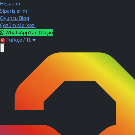
Hesabım
Siparişlerim
Oyuncu Blog
Çözüm Merkezi
WhatsApp'tan Ulaşın
Türkçe / TL