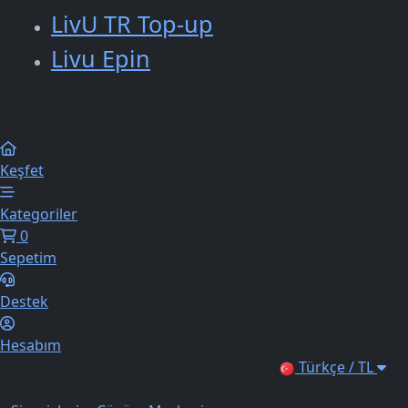
LivU TR Top-up
Livu Epin
Keşfet
Kategoriler
0
Sepetim
Destek
Hesabım
Türkçe / TL