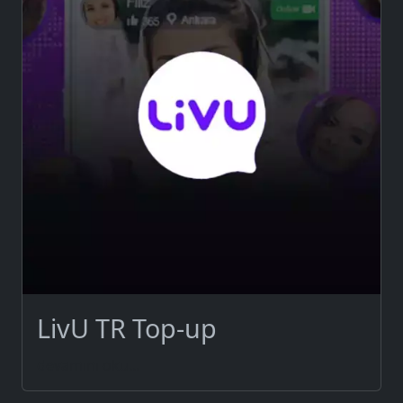
LivU TR Top-up
devamını oku...