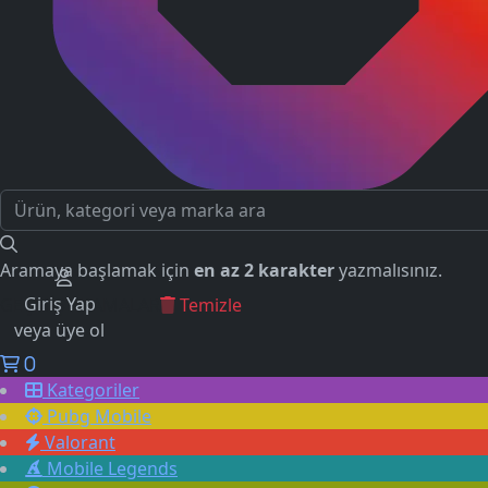
Aramaya başlamak için
en az 2 karakter
yazmalısınız.
Giriş Yap
GEÇMİŞ ARAMALAR
Temizle
veya üye ol
0
Kategoriler
Pubg Mobile
Valorant
Mobile Legends