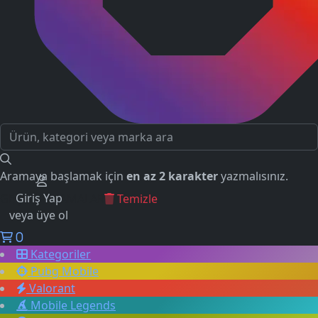
Aramaya başlamak için
en az 2 karakter
yazmalısınız.
Giriş Yap
GEÇMİŞ ARAMALAR
Temizle
veya üye ol
0
Kategoriler
Pubg Mobile
Valorant
Mobile Legends