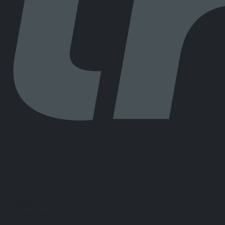
© 2026
Oyuncu
. Tüm
Bir
LUDEXA GROUP
Hakları Saklıdır.
LIMITED
İştirakidir.