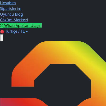
Hesabım
Siparişlerim
Oyuncu Blog
Çözüm Merkezi
WhatsApp'tan Ulaşın
Türkçe / TL