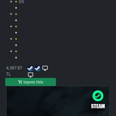
(0)
4,387.87
TL
Sepete Ekle