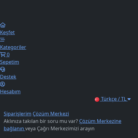
Keşfet
Kategoriler
0
Sepetim
Destek
Hesabım
Türkçe / TL
Siparişlerim
Çözüm Merkezi
Aklınıza takılan bir soru mu var?
Çözüm Merkezine
bağlanın
veya
Çağrı Merkezimizi arayın
Kurumsal