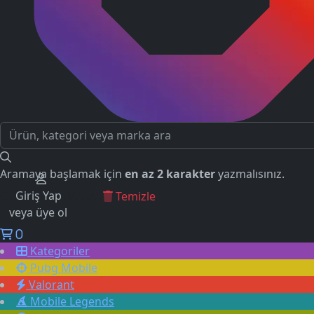
Aramaya başlamak için
en az 2 karakter
yazmalısınız.
Giriş Yap
GEÇMİŞ ARAMALAR
Temizle
veya üye ol
0
Kategoriler
Pubg Mobile
Valorant
Mobile Legends