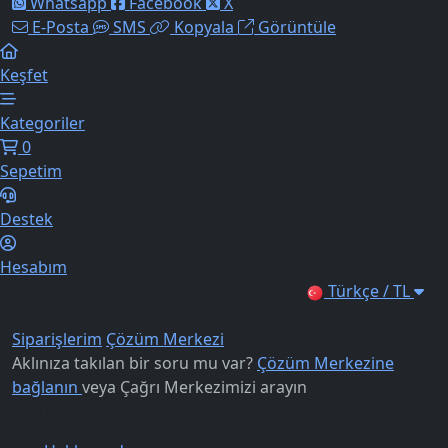
Whatsapp
Facebook
X
E-Posta
SMS
Kopyala
Görüntüle
Keşfet
Kategoriler
0
Sepetim
Destek
Hesabım
Türkçe / TL
Siparişlerim
Çözüm Merkezi
Aklınıza takılan bir soru mu var?
Çözüm Merkezine
bağlanın
veya
Çağrı Merkezimizi arayın
Kurumsal