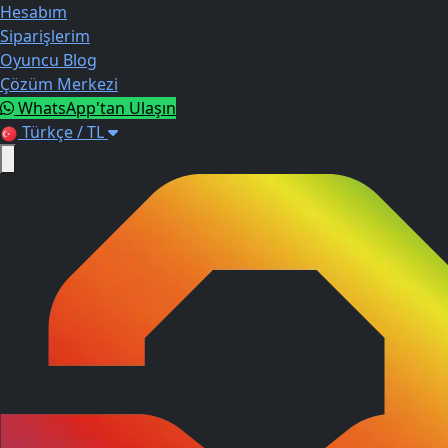
Hesabım
Siparişlerim
Oyuncu Blog
Çözüm Merkezi
WhatsApp'tan Ulaşın
Türkçe / TL