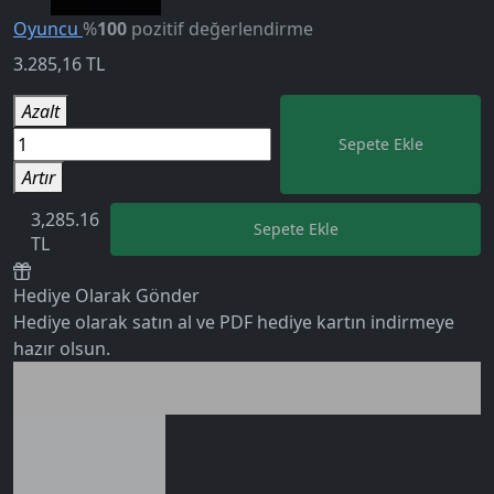
Oyuncu
%
100
pozitif değerlendirme
3.285,16
TL
Azalt
5.0
Sepete Ekle
Artır
3,285.16
Sepete Ekle
TL
Hediye Olarak Gönder
Hediye olarak satın al ve PDF hediye kartın indirmeye
hazır olsun.
Birlikte al kazan
Ek tasarruf!
0 değerlendirme