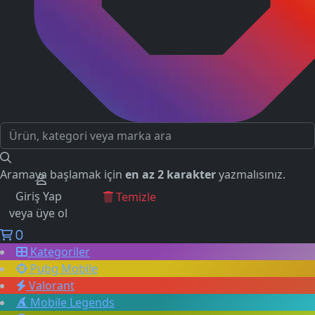
Aramaya başlamak için
en az 2 karakter
yazmalısınız.
Giriş Yap
GEÇMİŞ ARAMALAR
Temizle
veya üye ol
0
Kategoriler
Pubg Mobile
Valorant
Mobile Legends