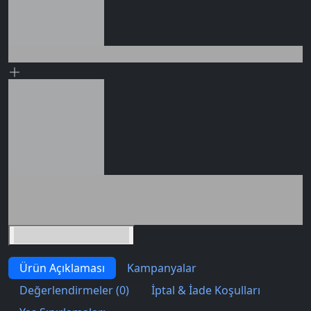
Seçili siparişlerde - İndirimli!
Seçili siparişlerde - İndirimli!
İndirim tutarı
İndirimli toplam
Birlikte sepete ekle (2)
Ürün Açıklaması
Kampanyalar
Değerlendirmeler (0)
İptal & İade Koşulları