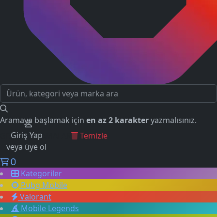
Aramaya başlamak için
en az 2 karakter
yazmalısınız.
Giriş Yap
GEÇMİŞ ARAMALAR
Temizle
veya üye ol
0
Kategoriler
Pubg Mobile
Valorant
Mobile Legends