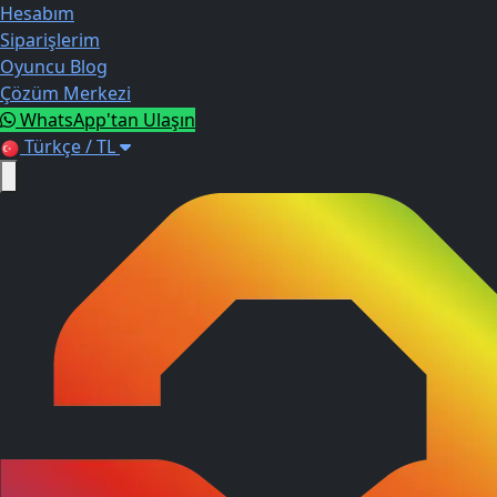
Hesabım
Siparişlerim
Oyuncu Blog
Çözüm Merkezi
WhatsApp'tan Ulaşın
Türkçe / TL