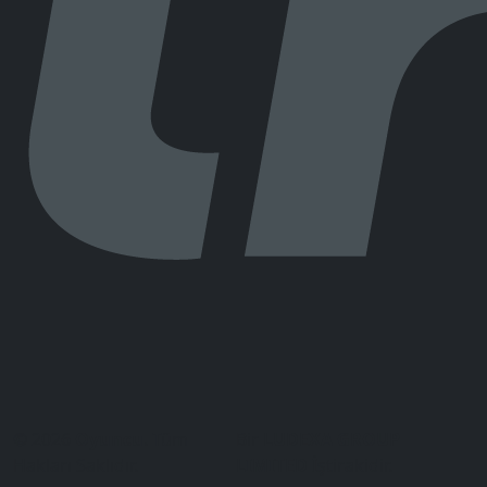
© 2026
Oyuncu
. Tüm
Bir
LUDEXA GROUP
Hakları Saklıdır.
LIMITED
İştirakidir.