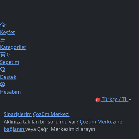
Keşfet
Kategoriler
0
Sepetim
Destek
Hesabım
Türkçe / TL
Siparişlerim
Çözüm Merkezi
Aklınıza takılan bir soru mu var?
Çözüm Merkezine
bağlanın
veya
Çağrı Merkezimizi arayın
Kurumsal