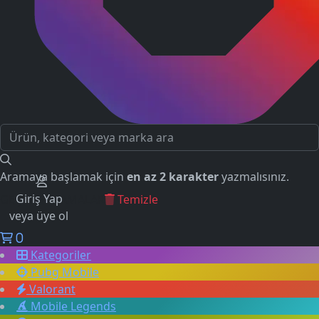
Aramaya başlamak için
en az 2 karakter
yazmalısınız.
Giriş Yap
GEÇMİŞ ARAMALAR
Temizle
veya üye ol
0
Kategoriler
Pubg Mobile
Valorant
Mobile Legends