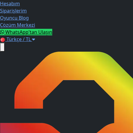
Hesabım
Siparişlerim
Oyuncu Blog
Çözüm Merkezi
WhatsApp'tan Ulaşın
Türkçe / TL