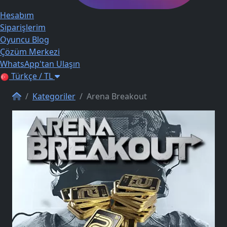
Hesabım
Siparişlerim
Oyuncu Blog
Çözüm Merkezi
WhatsApp'tan Ulaşın
Türkçe / TL
Kategoriler
Arena Breakout