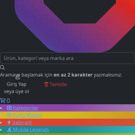
Aramaya başlamak için
en az 2 karakter
yazmalısınız.
Giriş Yap
GEÇMİŞ ARAMALAR
Temizle
veya üye ol
0
Kategoriler
Pubg Mobile
Valorant
Mobile Legends