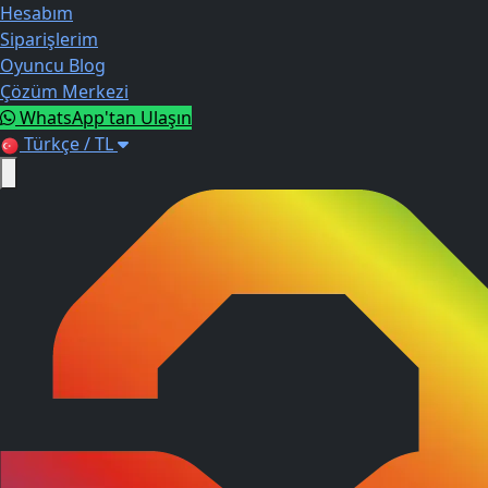
Hesabım
Siparişlerim
Oyuncu Blog
Çözüm Merkezi
WhatsApp'tan Ulaşın
Türkçe / TL