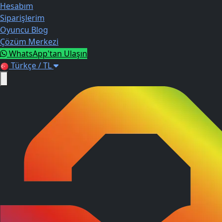
Hesabım
Siparişlerim
Oyuncu Blog
Çözüm Merkezi
WhatsApp'tan Ulaşın
Türkçe / TL