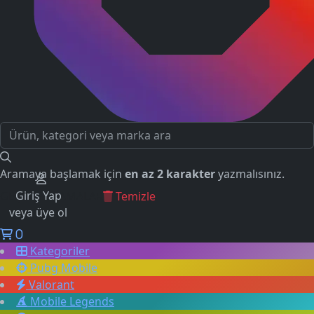
Aramaya başlamak için
en az 2 karakter
yazmalısınız.
Giriş Yap
GEÇMİŞ ARAMALAR
Temizle
veya üye ol
0
Kategoriler
Pubg Mobile
Valorant
Mobile Legends