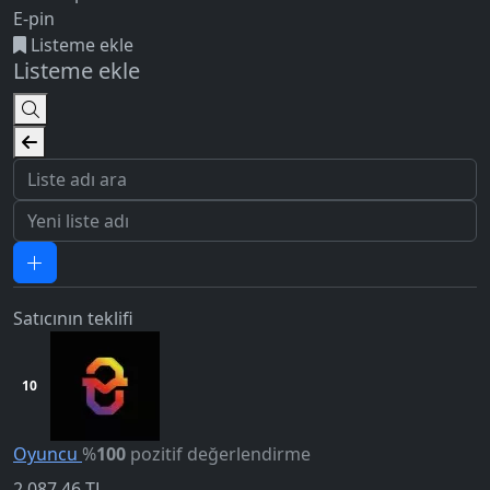
E-pin
Listeme ekle
Listeme ekle
Satıcının teklifi
10
Oyuncu
%
100
pozitif değerlendirme
2.087,46
TL