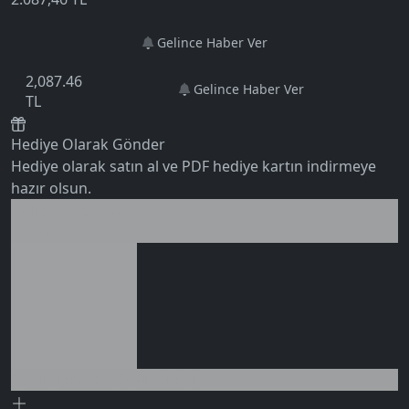
5.0
Gelince Haber Ver
2,087.46
Gelince Haber Ver
TL
Hediye Olarak Gönder
Hediye olarak satın al ve PDF hediye kartın indirmeye
hazır olsun.
Birlikte al kazan
Ek tasarruf!
0 değerlendirme
Seçili siparişlerde - İndirimli!