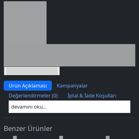
Seçili siparişlerde - İndirimli!
İndirim tutarı
İndirimli toplam
Birlikte sepete ekle (2)
Ürün Açıklaması
Kampanyalar
Değerlendirmeler (0)
İptal & İade Koşulları
devamını oku...
Benzer Ürünler