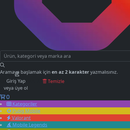
Aramaya başlamak için
en az 2 karakter
yazmalısınız.
Giriş Yap
GEÇMİŞ ARAMALAR
Temizle
veya üye ol
0
Kategoriler
Pubg Mobile
Valorant
Mobile Legends