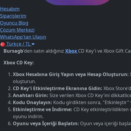
Hesabım
Siparişlerim
Oyuncu Blog
Çözüm Merkezi
WhatsApp'tan Ulaşın
Türkçe / TL
Bursagb
'den satın aldığınız
Xbox
CD Key'i ve Xbox Gift Card
Xbox CD Key:
Xbox Hesabına Giriş Yapın veya Hesap Oluşturun:
X
oluşturun.
CD Key'i Etkinleştirme Ekranına Gidin:
Xbox Store'da
Anahtarı Girin:
Size verilen Xbox CD Key'ini dikkatli
Kodu Onaylayın:
Kodu girdikten sonra, "Etkinleştir"
Etkinleştirme ve İndirme:
CD Key etkinleştirildikten
oyunu indirin.
Oyunu veya İçeriği Başlatın:
Oyun veya içeriği baş