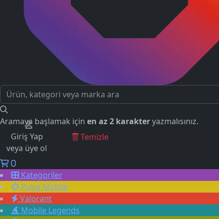
Aramaya başlamak için
en az 2 karakter
yazmalısınız.
Giriş Yap
GEÇMİŞ ARAMALAR
Temizle
veya üye ol
0
Kategoriler
Pubg Mobile
Valorant
Mobile Legends