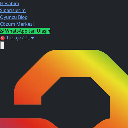
Hesabım
Siparişlerim
Oyuncu Blog
Çözüm Merkezi
WhatsApp'tan Ulaşın
Türkçe / TL