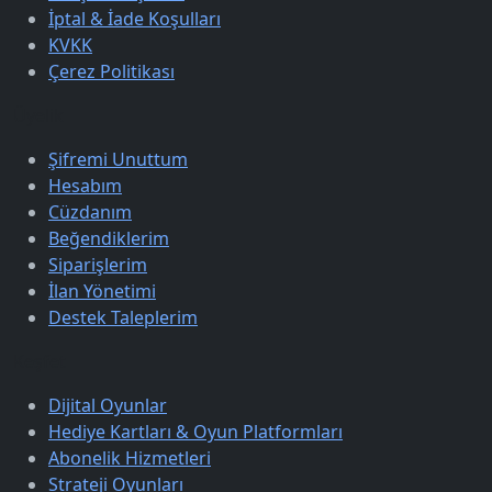
İptal & İade Koşulları
KVKK
Çerez Politikası
Üyelik
Şifremi Unuttum
Hesabım
Cüzdanım
Beğendiklerim
Siparişlerim
İlan Yönetimi
Destek Taleplerim
Keşfet
Dijital Oyunlar
Hediye Kartları & Oyun Platformları
Abonelik Hizmetleri
Strateji Oyunları