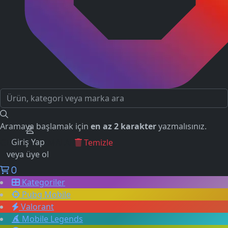
Aramaya başlamak için
en az 2 karakter
yazmalısınız.
Giriş Yap
GEÇMİŞ ARAMALAR
Temizle
veya üye ol
0
Kategoriler
Pubg Mobile
Valorant
Mobile Legends