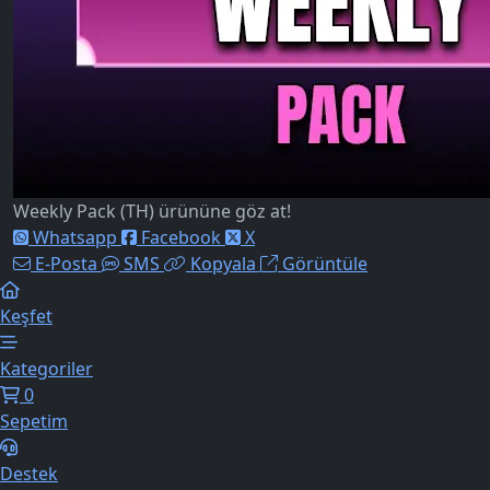
Weekly Pack (TH) ürününe göz at!
Whatsapp
Facebook
X
E-Posta
SMS
Kopyala
Görüntüle
Keşfet
Kategoriler
0
Sepetim
Destek