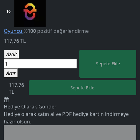
10
Oyuncu
%
100
pozitif değerlendirme
117,76
TL
Azalt
Sepete Ekle
Artır
117.76
Sepete Ekle
5.0
TL
Hediye Olarak Gönder
Hediye olarak satın al ve PDF hediye kartın indirmeye
hazır olsun.
Birlikte al kazan
Ek tasarruf!