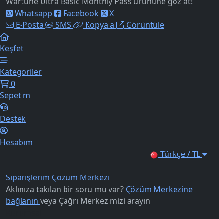
Wartune Ultra Basic Monthly Pass ürününe göz at!
Whatsapp
Facebook
X
E-Posta
SMS
Kopyala
Görüntüle
Keşfet
Kategoriler
0
Sepetim
Destek
Hesabım
Türkçe / TL
Siparişlerim
Çözüm Merkezi
Aklınıza takılan bir soru mu var?
Çözüm Merkezine
bağlanın
veya
Çağrı Merkezimizi arayın
Kurumsal