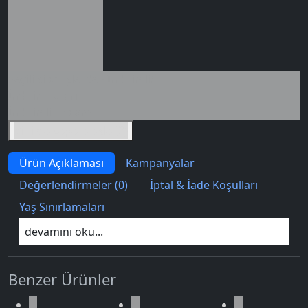
Seçili siparişlerde - İndirimli!
İndirim tutarı
İndirimli toplam
Birlikte sepete ekle (2)
Ürün Açıklaması
Kampanyalar
Değerlendirmeler (0)
İptal & İade Koşulları
Yaş Sınırlamaları
devamını oku...
Benzer Ürünler