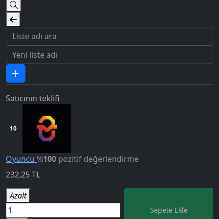
Satıcının teklifi
10
Oyuncu
%
100
pozitif değerlendirme
232,25
TL
5.0
Azalt
Sepete Ekle