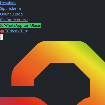
Hesabım
Siparişlerim
Oyuncu Blog
Çözüm Merkezi
WhatsApp'tan Ulaşın
Türkçe / TL