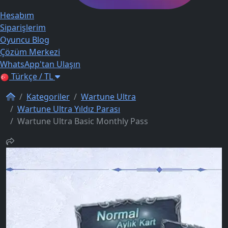
Hesabım
Siparişlerim
Oyuncu Blog
Çözüm Merkezi
WhatsApp'tan Ulaşın
Türkçe / TL
Kategoriler
Wartune Ultra
Wartune Ultra Yıldız Parası
Wartune Ultra Basic Monthly Pass