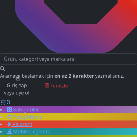
Aramaya başlamak için
en az 2 karakter
yazmalısınız.
Giriş Yap
GEÇMİŞ ARAMALAR
Temizle
veya üye ol
0
Kategoriler
Pubg Mobile
Valorant
Mobile Legends