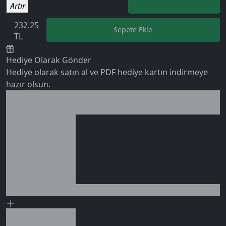
Artır
232.25
Sepete Ekle
TL
Hediye Olarak Gönder
Hediye olarak satın al ve PDF hediye kartın indirmeye
hazır olsun.
Birlikte al kazan
0 değerlendirme
Ek tasarruf!
Seçili siparişlerde - İndirimli!