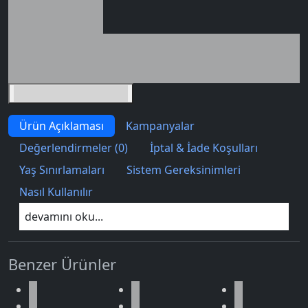
Seçili siparişlerde - İndirimli!
İndirim tutarı
İndirimli toplam
Birlikte sepete ekle (2)
Ürün Açıklaması
Kampanyalar
Değerlendirmeler (0)
İptal & İade Koşulları
Yaş Sınırlamaları
Sistem Gereksinimleri
Nasıl Kullanılır
devamını oku...
Benzer Ürünler