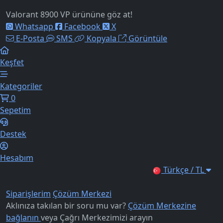
Valorant 8900 VP ürününe göz at!
Whatsapp
Facebook
X
E-Posta
SMS
Kopyala
Görüntüle
Keşfet
Kategoriler
0
Sepetim
Destek
Hesabım
Türkçe / TL
Siparişlerim
Çözüm Merkezi
Aklınıza takılan bir soru mu var?
Çözüm Merkezine
bağlanın
veya
Çağrı Merkezimizi arayın