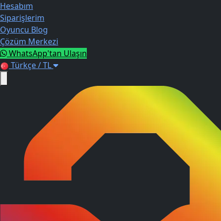
Hesabım
Siparişlerim
Oyuncu Blog
Çözüm Merkezi
WhatsApp'tan Ulaşın
Türkçe / TL