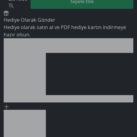
Sepete Ekle
TL
Hediye Olarak Gönder
0 değerlendirme
Hediye olarak satın al ve PDF hediye kartın indirmeye
hazır olsun.
Birlikte al kazan
Ek tasarruf!
Seçili siparişlerde - İndirimli!