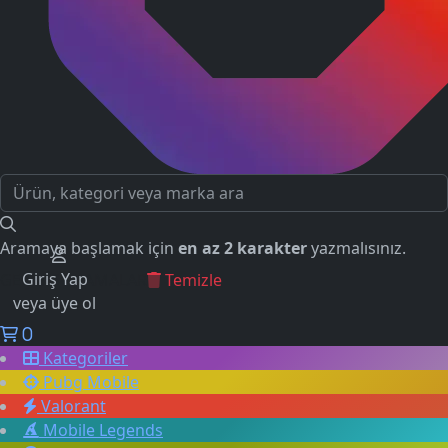
Aramaya başlamak için
en az 2 karakter
yazmalısınız.
Giriş Yap
GEÇMİŞ ARAMALAR
Temizle
veya üye ol
0
Kategoriler
Pubg Mobile
Valorant
Mobile Legends