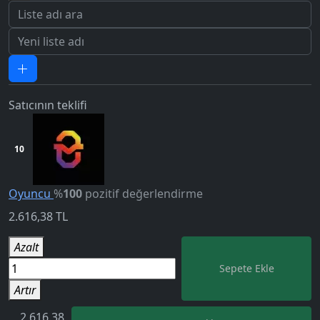
Satıcının teklifi
10
5.0
Oyuncu
%
100
pozitif değerlendirme
2.616,38
TL
Azalt
Sepete Ekle
Artır
2,616.38