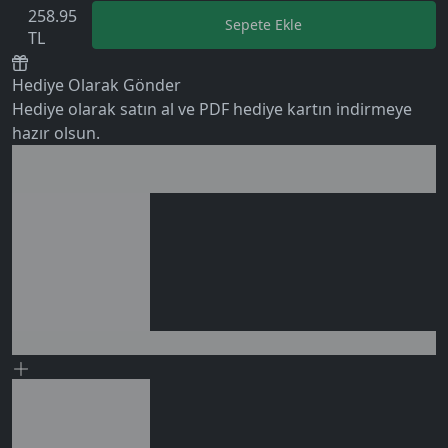
258.95
Sepete Ekle
TL
Hediye Olarak Gönder
Hediye olarak satın al ve PDF hediye kartın indirmeye
hazır olsun.
0 değerlendirme
Birlikte al kazan
Ek tasarruf!
Seçili siparişlerde - İndirimli!