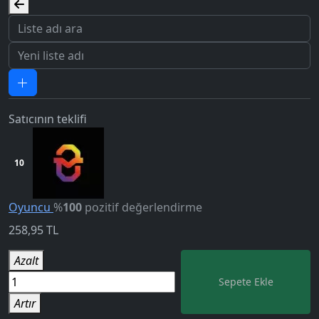
Satıcının teklifi
10
Oyuncu
%
100
pozitif değerlendirme
258,95
TL
5.0
Azalt
Sepete Ekle
Artır