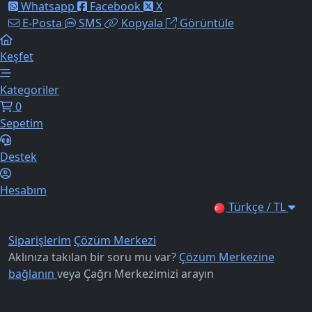
Whatsapp
Facebook
X
E-Posta
SMS
Kopyala
Görüntüle
Keşfet
Kategoriler
0
Sepetim
Destek
Hesabım
Türkçe / TL
Siparişlerim
Çözüm Merkezi
Aklınıza takılan bir soru mu var?
Çözüm Merkezine
bağlanın
veya
Çağrı Merkezimizi arayın
Kurumsal