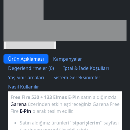
Seçili siparişlerde - İndirimli!
İndirim tutarı
İndirimli toplam
Birlikte sepete ekle (2)
Ürün Açıklaması
Kampanyalar
Değerlendirmeler (0)
İptal & İade Koşulları
Yaş Sınırlamaları
Sistem Gereksinimleri
Nasıl Kullanılır
Free Fire 530 + 133 Elmas E-Pin
satın aldığınızda
Garena
üzerinden etkinleştireceğiniz Garena Free
Fire
E-Pin
olarak teslim edilir.
Satın aldığınız ürünleri
''siparişlerim''
sayfası
üzerinden görüntüleyebilirsiniz.