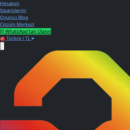
Hesabım
Siparişlerim
Oyuncu Blog
Çözüm Merkezi
WhatsApp'tan Ulaşın
Türkçe / TL