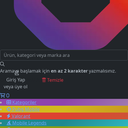
Aramaya başlamak için
en az 2 karakter
yazmalısınız.
Giriş Yap
GEÇMİŞ ARAMALAR
Temizle
veya üye ol
0
Kategoriler
Pubg Mobile
Valorant
Mobile Legends