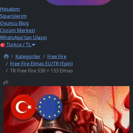
Hesabım
Siparişlerim
Oyuncu Blog
Çözüm Merkezi
WhatsApp'tan Ulaşın
Türkçe / TL
Kategoriler
Free Fire
Free Fire Elmas EU/TR (Epin)
TR Free Fire 530 + 133 Elmas