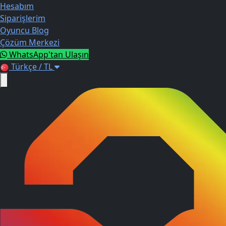
Hesabım
Siparişlerim
Oyuncu Blog
Çözüm Merkezi
WhatsApp'tan Ulaşın
Türkçe / TL