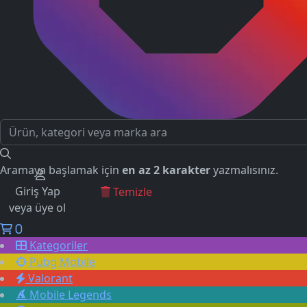
Aramaya başlamak için
en az 2 karakter
yazmalısınız.
Giriş Yap
GEÇMİŞ ARAMALAR
Temizle
veya üye ol
0
Kategoriler
Pubg Mobile
Valorant
Mobile Legends