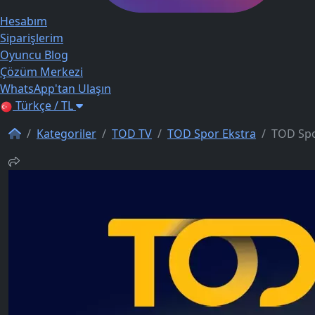
Hesabım
Siparişlerim
Oyuncu Blog
Çözüm Merkezi
WhatsApp'tan Ulaşın
Türkçe / TL
Kategoriler
TOD TV
TOD Spor Ekstra
TOD Spor