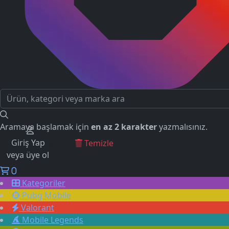
Aramaya başlamak için
en az 2 karakter
yazmalısınız.
Giriş Yap
GEÇMİŞ ARAMALAR
Temizle
veya üye ol
0
Kategoriler
Pubg Mobile
Valorant
Mobile Legends