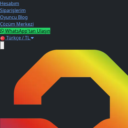
Hesabım
Siparişlerim
Oyuncu Blog
Çözüm Merkezi
WhatsApp'tan Ulaşın
Türkçe / TL