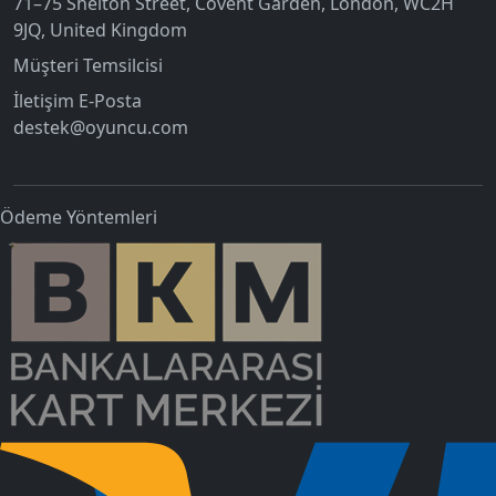
71–75 Shelton Street, Covent Garden, London, WC2H
9JQ, United Kingdom
Müşteri Temsilcisi
İletişim E-Posta
destek@oyuncu.com
Ödeme Yöntemleri