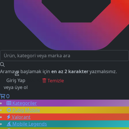
Aramaya başlamak için
en az 2 karakter
yazmalısınız.
Giriş Yap
GEÇMİŞ ARAMALAR
Temizle
veya üye ol
0
Kategoriler
Pubg Mobile
Valorant
Mobile Legends