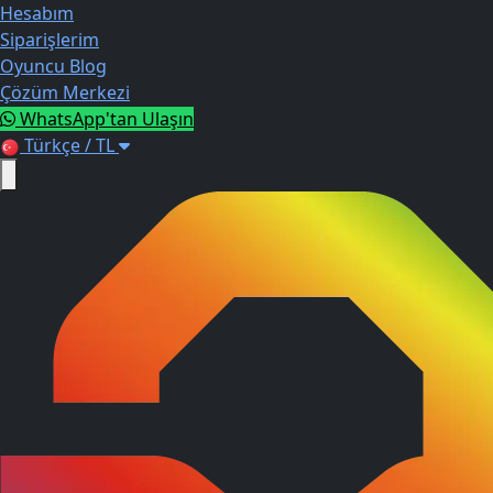
Hesabım
Siparişlerim
Oyuncu Blog
Çözüm Merkezi
WhatsApp'tan Ulaşın
Türkçe / TL