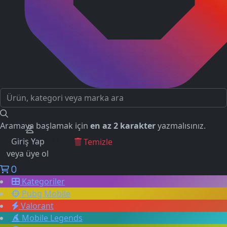
Aramaya başlamak için
en az 2 karakter
yazmalısınız.
Giriş Yap
GEÇMİŞ ARAMALAR
Temizle
veya üye ol
0
Kategoriler
Pubg Mobile
Valorant
Mobile Legends