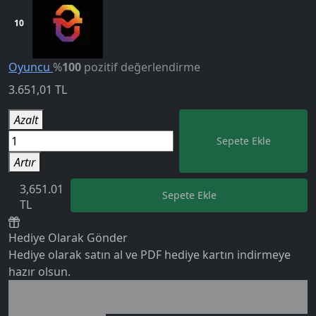
10
Oyuncu
%
100
pozitif değerlendirme
3.651,01
TL
Azalt
Sepete Ekle
Artır
3,651.01
Sepete Ekle
TL
Hediye Olarak Gönder
Hediye olarak satın al ve PDF hediye kartın indirmeye
5.0
hazır olsun.
Birlikte al kazan
Ek tasarruf!