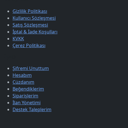
Gizlilik Politikası
Kullanıcı Sözleşmesi
Satış Sözleşmesi
İptal & İade Koşulları
KVKK
Çerez Politikası
Üyelik
Şifremi Unuttum
Hesabım
Cüzdanım
Beğendiklerim
Siparişlerim
İlan Yönetimi
Destek Taleplerim
Keşfet