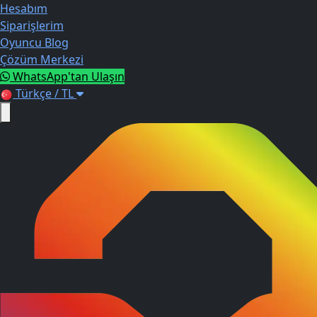
Hesabım
Siparişlerim
Oyuncu Blog
Çözüm Merkezi
WhatsApp'tan Ulaşın
Türkçe / TL