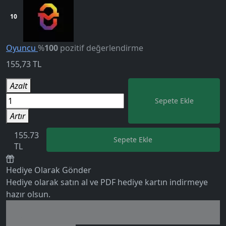
10
Oyuncu
%
100
pozitif değerlendirme
155,73
TL
Azalt
Sepete Ekle
Artır
155.73
Sepete Ekle
TL
Hediye Olarak Gönder
Hediye olarak satın al ve PDF hediye kartın indirmeye
5.0
hazır olsun.
Birlikte al kazan
Ek tasarruf!