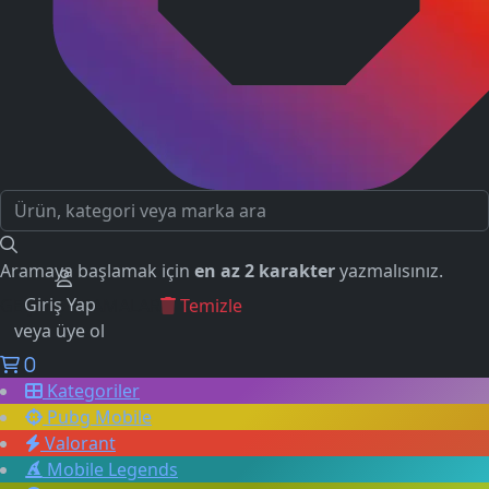
Aramaya başlamak için
en az 2 karakter
yazmalısınız.
Giriş Yap
GEÇMİŞ ARAMALAR
Temizle
veya üye ol
0
Kategoriler
Pubg Mobile
Valorant
Mobile Legends