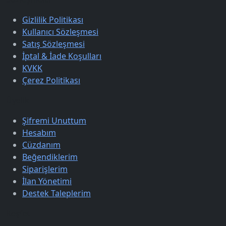
Gizlilik Politikası
Kullanıcı Sözleşmesi
Satış Sözleşmesi
İptal & İade Koşulları
KVKK
Çerez Politikası
Üyelik
Şifremi Unuttum
Hesabım
Cüzdanım
Beğendiklerim
Siparişlerim
İlan Yönetimi
Destek Taleplerim
Keşfet