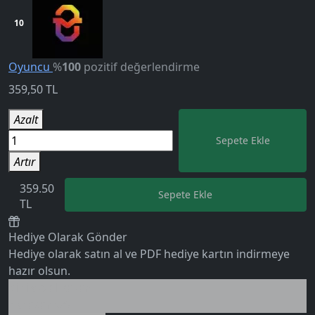
10
Oyuncu
%
100
pozitif değerlendirme
359,50
TL
Azalt
Sepete Ekle
Artır
359.50
Sepete Ekle
TL
Hediye Olarak Gönder
Hediye olarak satın al ve PDF hediye kartın indirmeye
5.0
hazır olsun.
Birlikte al kazan
Ek tasarruf!