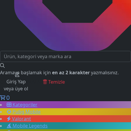
Aramaya başlamak için
en az 2 karakter
yazmalısınız.
Giriş Yap
GEÇMİŞ ARAMALAR
Temizle
veya üye ol
0
Kategoriler
Pubg Mobile
Valorant
Mobile Legends