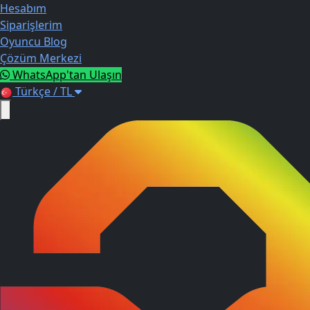
Hesabım
Siparişlerim
Oyuncu Blog
Çözüm Merkezi
WhatsApp'tan Ulaşın
Türkçe / TL