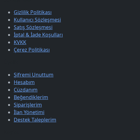
Gizlilik Politikası
Kullanıcı Sözleşmesi
Satış Sözleşmesi
İptal & İade Koşulları
KVKK
Çerez Politikası
Üyelik
Şifremi Unuttum
Hesabım
Cüzdanım
Beğendiklerim
Siparişlerim
İlan Yönetimi
Destek Taleplerim
Keşfet