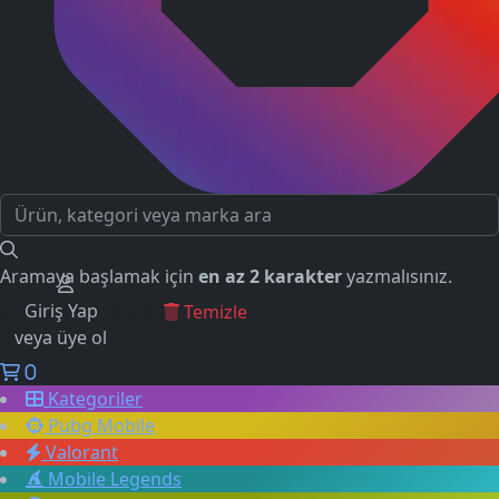
Aramaya başlamak için
en az 2 karakter
yazmalısınız.
Giriş Yap
GEÇMİŞ ARAMALAR
Temizle
veya üye ol
0
Kategoriler
Pubg Mobile
Valorant
Mobile Legends