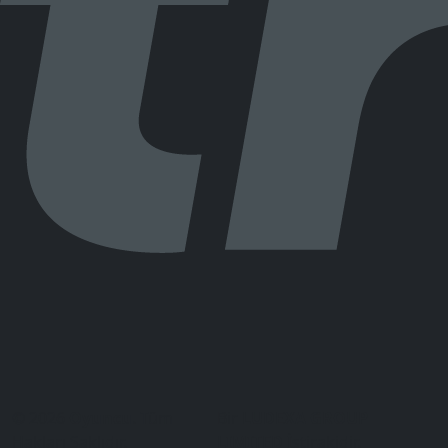
© 2026
Oyuncu
. Tüm
Bir
LUDEXA GROUP
Hakları Saklıdır.
LIMITED
İştirakidir.