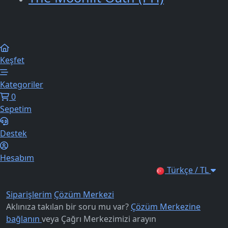
Keşfet
Kategoriler
0
Sepetim
Destek
Hesabım
Türkçe / TL
Siparişlerim
Çözüm Merkezi
Aklınıza takılan bir soru mu var?
Çözüm Merkezine
bağlanın
veya
Çağrı Merkezimizi arayın