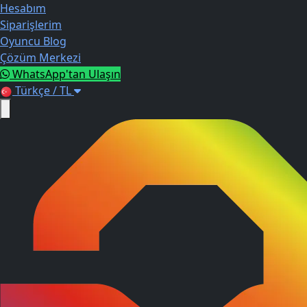
Hesabım
Siparişlerim
Oyuncu Blog
Çözüm Merkezi
WhatsApp'tan Ulaşın
Türkçe / TL