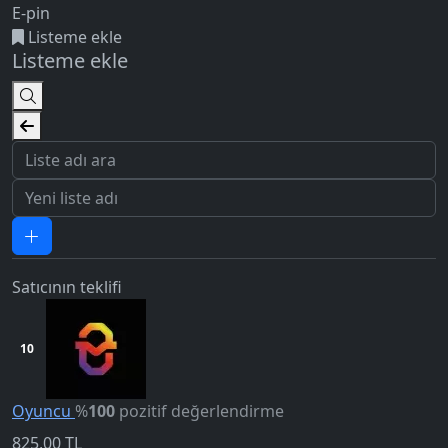
E-pin
Listeme ekle
Listeme ekle
Satıcının teklifi
10
Oyuncu
%
100
pozitif değerlendirme
825,00
TL