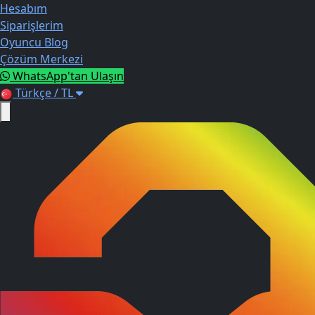
Hesabım
Siparişlerim
Oyuncu Blog
Çözüm Merkezi
WhatsApp'tan Ulaşın
Türkçe / TL