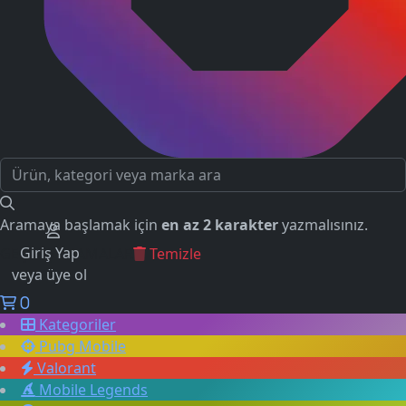
Aramaya başlamak için
en az 2 karakter
yazmalısınız.
Giriş Yap
GEÇMİŞ ARAMALAR
Temizle
veya üye ol
0
Kategoriler
Pubg Mobile
Valorant
Mobile Legends