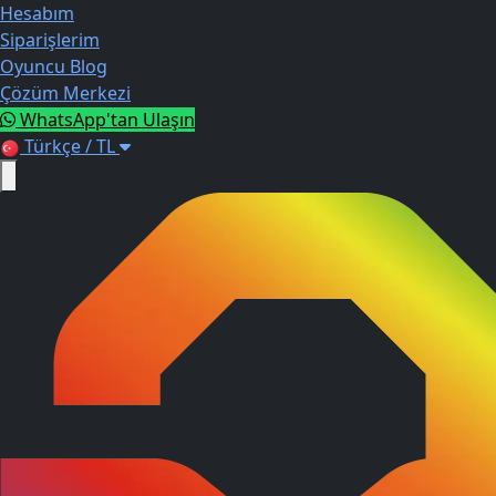
Hesabım
Siparişlerim
Oyuncu Blog
Çözüm Merkezi
WhatsApp'tan Ulaşın
Türkçe / TL