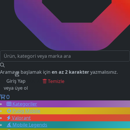
Aramaya başlamak için
en az 2 karakter
yazmalısınız.
Giriş Yap
GEÇMİŞ ARAMALAR
Temizle
veya üye ol
0
Kategoriler
Pubg Mobile
Valorant
Mobile Legends