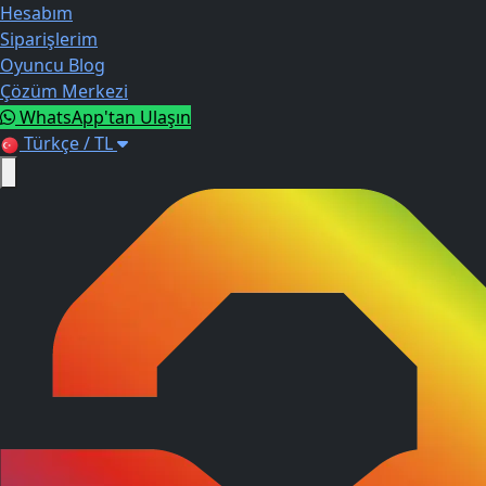
Hesabım
Siparişlerim
Oyuncu Blog
Çözüm Merkezi
WhatsApp'tan Ulaşın
Türkçe / TL