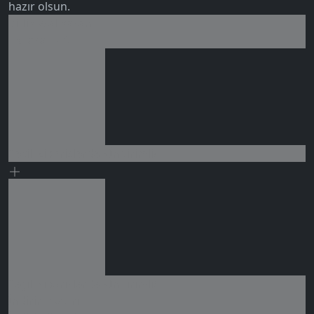
hazır olsun.
5.0
Birlikte al kazan
Ek tasarruf!
Seçili siparişlerde - İndirimli!
0 değerlendirme
Seçili siparişlerde - İndirimli!
İndirim tutarı