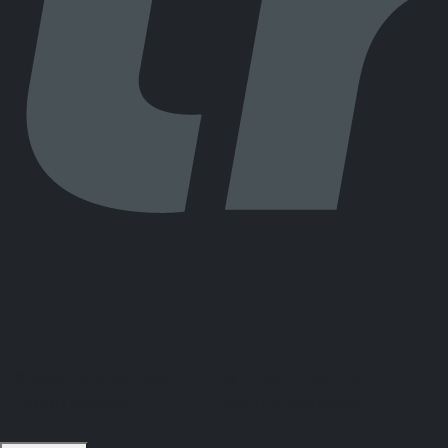
© 2026
Oyuncu
. Tüm
Bir
LUDEXA GROUP
Hakları Saklıdır.
LIMITED
İştirakidir.