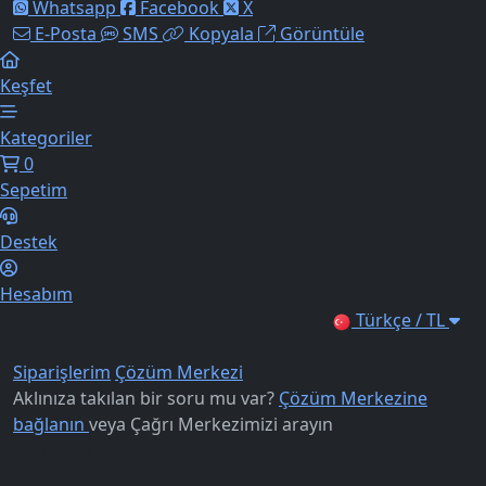
Whatsapp
Facebook
X
E-Posta
SMS
Kopyala
Görüntüle
Keşfet
Kategoriler
0
Sepetim
Destek
Hesabım
Türkçe / TL
Siparişlerim
Çözüm Merkezi
Aklınıza takılan bir soru mu var?
Çözüm Merkezine
bağlanın
veya
Çağrı Merkezimizi arayın
Kurumsal