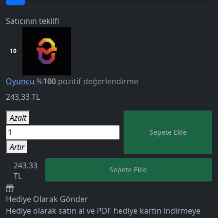
Satıcının teklifi
10
Oyuncu
%
100
pozitif değerlendirme
243,33
TL
Azalt
Sepete Ekle
Artır
243.33
Sepete Ekle
TL
Hediye Olarak Gönder
Hediye olarak satın al ve PDF hediye kartın indirmeye