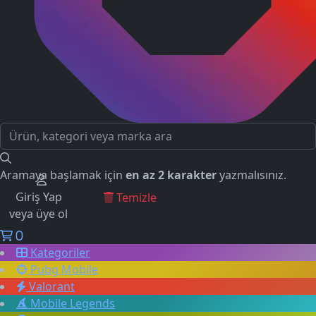
Aramaya başlamak için
en az 2 karakter
yazmalısınız.
Giriş Yap
GEÇMİŞ ARAMALAR
Temizle
veya üye ol
0
Kategoriler
Pubg Mobile
Valorant
Mobile Legends