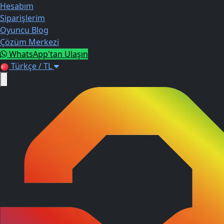
Hesabım
Siparişlerim
Oyuncu Blog
Çözüm Merkezi
WhatsApp'tan Ulaşın
Türkçe / TL