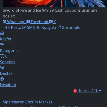
Sword of Fire and Ice $49.99 Cash Coupons ürününe
göz at!
Whatsapp
Facebook
X
E-Posta
SMS
Kopyala
Görüntüle
Keşfet
Kategoriler
0
Sepetim
Destek
Hesabım
Türkçe / TL
Siparişlerim
Çözüm Merkezi