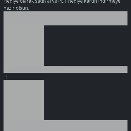
Hediye olarak satın al ve PDF hediye kartın indirmeye
hazır olsun.
5.0
Birlikte al kazan
Ek tasarruf!
Seçili siparişlerde - İndirimli!
0 değerlendirme
Seçili siparişlerde - İndirimli!
İndirim tutarı