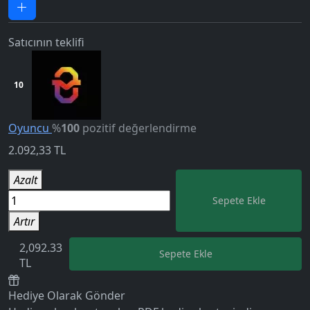
Satıcının teklifi
10
Oyuncu
%
100
pozitif değerlendirme
2.092,33
TL
Azalt
Sepete Ekle
Artır
2,092.33
Sepete Ekle
TL
Hediye Olarak Gönder