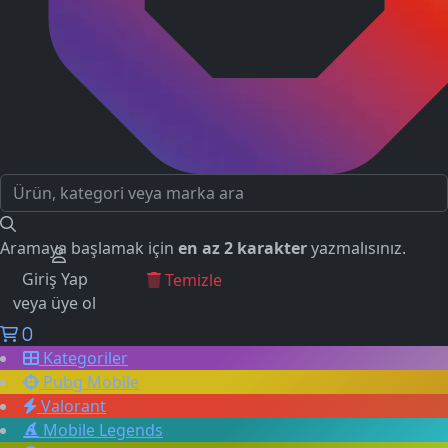
Aramaya başlamak için
en az 2 karakter
yazmalısınız.
Giriş Yap
GEÇMİŞ ARAMALAR
Temizle
veya üye ol
0
Kategoriler
Pubg Mobile
Valorant
Mobile Legends