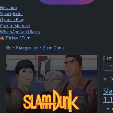
Hesabım
Siparişlerim
Oyuncu Blog
Çözüm Merkezi
WhatsApp'tan Ulaşın
Türkçe / TL
Kategoriler
Slam Dunk
Slam
Sl
1.