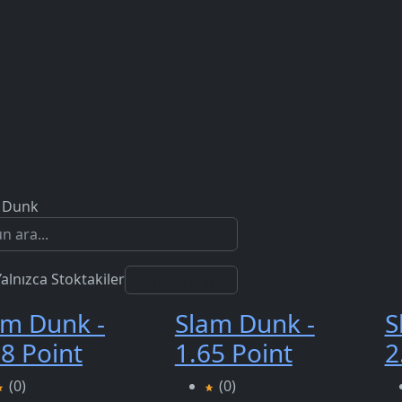
 Dunk
Yalnızca Stoktakiler
am Dunk -
Slam Dunk -
S
18 Point
1.65 Point
2
(0)
(0)