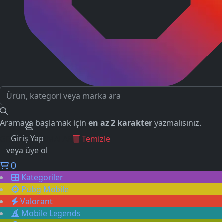
Aramaya başlamak için
en az 2 karakter
yazmalısınız.
Giriş Yap
GEÇMİŞ ARAMALAR
Temizle
veya üye ol
0
Kategoriler
Pubg Mobile
Valorant
Mobile Legends