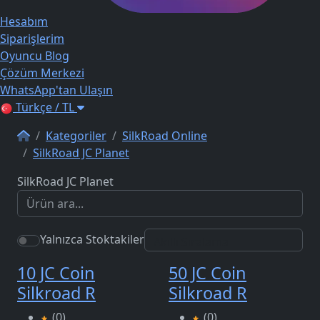
Hesabım
Siparişlerim
Oyuncu Blog
Çözüm Merkezi
WhatsApp'tan Ulaşın
Türkçe / TL
Kategoriler
SilkRoad Online
SilkRoad JC Planet
SilkRoad JC Planet
Yalnızca Stoktakiler
10 JC Coin
50 JC Coin
Silkroad R
Silkroad R
(0)
(0)