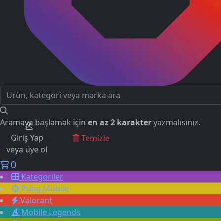
Aramaya başlamak için
en az 2 karakter
yazmalısınız.
Giriş Yap
GEÇMİŞ ARAMALAR
Temizle
veya üye ol
0
Kategoriler
Pubg Mobile
Valorant
Mobile Legends