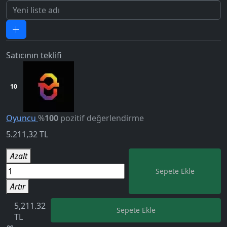
Satıcının teklifi
10
Oyuncu
%
100
pozitif değerlendirme
5.211,32
TL
Azalt
5.0
Sepete Ekle
Artır
5,211.32
Sepete Ekle
TL