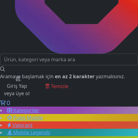
Aramaya başlamak için
en az 2 karakter
yazmalısınız.
Giriş Yap
GEÇMİŞ ARAMALAR
Temizle
veya üye ol
0
Kategoriler
Pubg Mobile
Valorant
Mobile Legends