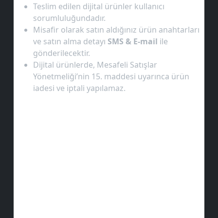
Teslim edilen dijital ürünler kullanıcı
sorumluluğundadır.
Misafir olarak satın aldığınız ürün anahtarları
ve satın alma detayı
SMS & E-mail
ile
gönderilecektir.
Dijital ürünlerde, Mesafeli Satışlar
Yönetmeliği’nin 15. maddesi uyarınca ürün
iadesi ve iptali yapılamaz.