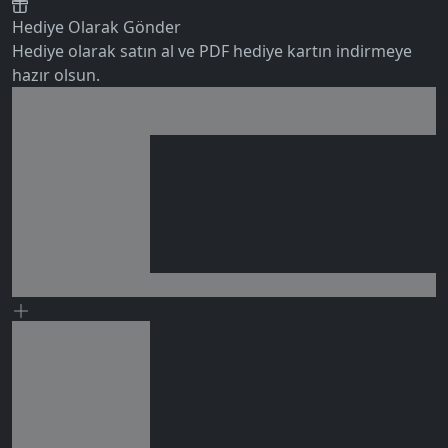
Hediye Olarak Gönder
Hediye olarak satın al ve PDF hediye kartın indirmeye
hazır olsun.
Birlikte al kazan
Ek tasarruf!
0 değerlendirme
Seçili siparişlerde - İndirimli!