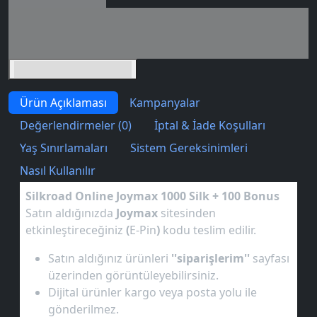
Seçili siparişlerde - İndirimli!
İndirim tutarı
İndirimli toplam
Birlikte sepete ekle (2)
Ürün Açıklaması
Kampanyalar
Değerlendirmeler (0)
İptal & İade Koşulları
Yaş Sınırlamaları
Sistem Gereksinimleri
Nasıl Kullanılır
Silkroad Online Joymax 1000 Silk + 100 Bonus
Satın aldığınızda
Joymax
sitesinden
etkinleştireceğiniz
(
E-Pin
)
kodu teslim edilir.
Satın aldığınız ürünleri
''siparişlerim''
sayfası
üzerinden görüntüleyebilirsiniz.
Dijital ürünler kargo veya posta yolu ile
gönderilmez.