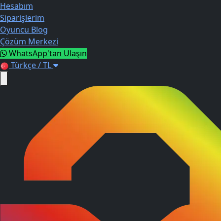
Hesabım
Siparişlerim
Oyuncu Blog
Çözüm Merkezi
WhatsApp'tan Ulaşın
Türkçe / TL