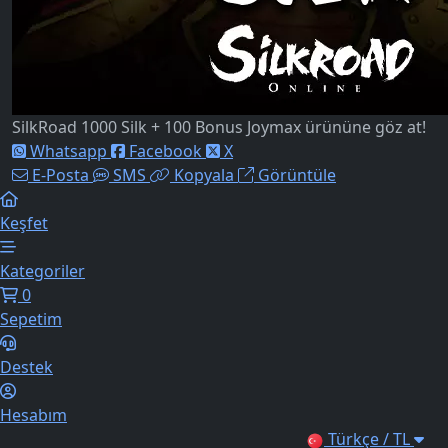
SilkRoad 1000 Silk + 100 Bonus Joymax ürününe göz at!
Whatsapp
Facebook
X
E-Posta
SMS
Kopyala
Görüntüle
Keşfet
Kategoriler
0
Sepetim
Destek
Hesabım
Türkçe / TL