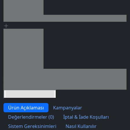
Seçili siparişlerde - İndirimli!
0 değerlendirme
Seçili siparişlerde - İndirimli!
İndirim tutarı
İndirimli toplam
Birlikte sepete ekle (2)
Ürün Açıklaması
Kampanyalar
Değerlendirmeler (0)
İptal & İade Koşulları
Sistem Gereksinimleri
Nasıl Kullanılır