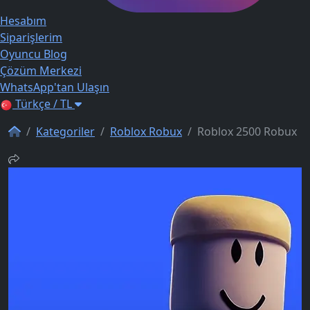
Hesabım
Siparişlerim
Oyuncu Blog
Çözüm Merkezi
WhatsApp'tan Ulaşın
Türkçe / TL
Kategoriler
Roblox Robux
Roblox 2500 Robux