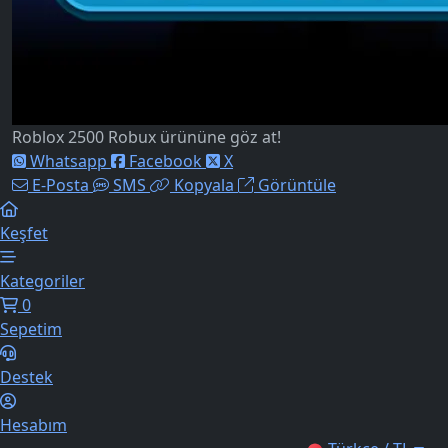
Roblox 2500 Robux ürününe göz at!
Whatsapp
Facebook
X
E-Posta
SMS
Kopyala
Görüntüle
Keşfet
Kategoriler
0
Sepetim
Destek
Hesabım