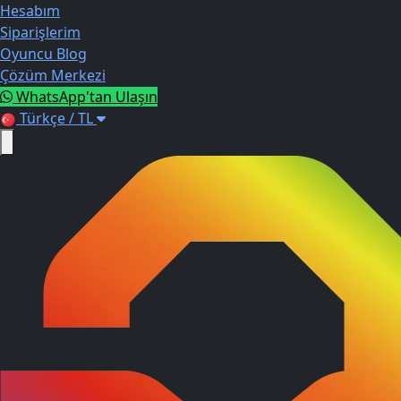
Hesabım
Siparişlerim
Oyuncu Blog
Çözüm Merkezi
WhatsApp'tan Ulaşın
Türkçe / TL